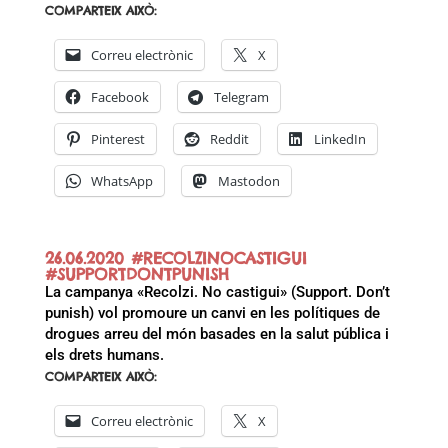
COMPARTEIX AIXÒ:
Correu electrònic
X
Facebook
Telegram
Pinterest
Reddit
LinkedIn
WhatsApp
Mastodon
26.06.2020 #RECOLZINOCASTIGUI
#SUPPORTDONTPUNISH
La campanya «Recolzi. No castigui» (Support. Don’t
punish) vol promoure un canvi en les polítiques de
drogues arreu del món basades en la salut pública i
els drets humans.
COMPARTEIX AIXÒ:
Correu electrònic
X