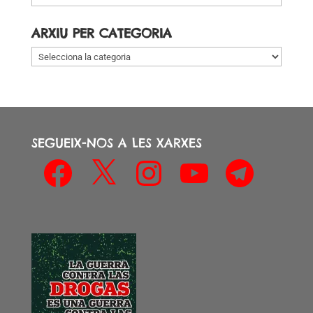
per
data
ARXIU PER CATEGORIA
Arxiu
per
categoria
SEGUEIX-NOS A LES XARXES
Facebook
X
Instagram
YouTube
Telegram