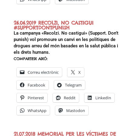
26.06.2019 RECOLZI, NO CASTIGUI
#SUPPORTDONTPUNISH
La campanya «Recolzi. No castigui» (Support. Don’t
punish) vol promoure un canvi en les polítiques de
drogues arreu del món basades en la salut pública i
els drets humans.
COMPARTEIX AIXÒ:
Correu electrònic
X
Facebook
Telegram
Pinterest
Reddit
LinkedIn
WhatsApp
Mastodon
21.07.2018 MEMORIAL PER LES VÍCTIMES DE