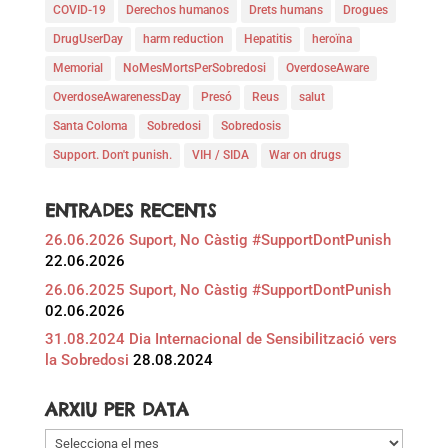
COVID-19
Derechos humanos
Drets humans
Drogues
DrugUserDay
harm reduction
Hepatitis
heroïna
Memorial
NoMesMortsPerSobredosi
OverdoseAware
OverdoseAwarenessDay
Presó
Reus
salut
Santa Coloma
Sobredosi
Sobredosis
Support. Don't punish.
VIH / SIDA
War on drugs
ENTRADES RECENTS
26.06.2026 Suport, No Càstig #SupportDontPunish
22.06.2026
26.06.2025 Suport, No Càstig #SupportDontPunish
02.06.2026
31.08.2024 Dia Internacional de Sensibilització vers
la Sobredosi
28.08.2024
ARXIU PER DATA
Arxiu