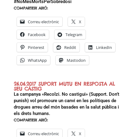
#NoMésMortsPerSobredosi
COMPARTEIX AIXÒ:
Correu electrònic
X
Facebook
Telegram
Pinterest
Reddit
LinkedIn
WhatsApp
Mastodon
26.06.2017 SUPORT MUTU EN RESPOSTA AL
SEU CÀSTIG
La campanya «Recolzi. No castigui» (Support. Don’t
punish) vol promoure un canvi en les polítiques de
drogues arreu del món basades en la salut pública i
els drets humans.
COMPARTEIX AIXÒ:
Correu electrònic
X